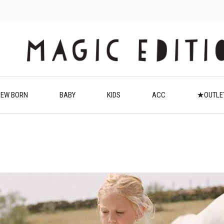
EW BORN
BABY
KIDS
ACC
★OUTL