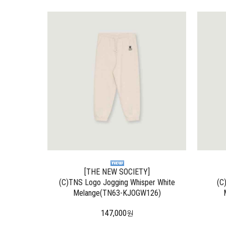
[THE NEW SOCIETY]
(C)TNS Logo Jogging Whisper White
(C
Melange(TN63-KJOGW126)
147,000
원