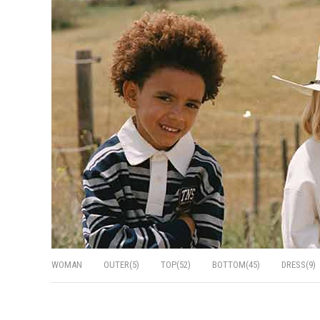
WOMAN
OUTER(5)
TOP(52)
BOTTOM(45)
DRESS(9)