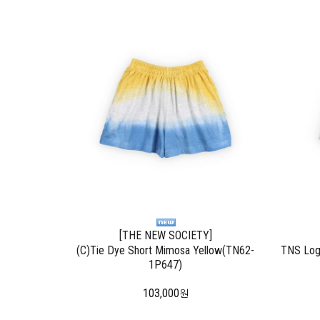
[THE NEW SOCIETY]
(C)Tie Dye Short Mimosa Yellow(TN62-
TNS Log
1P647)
103,000
원