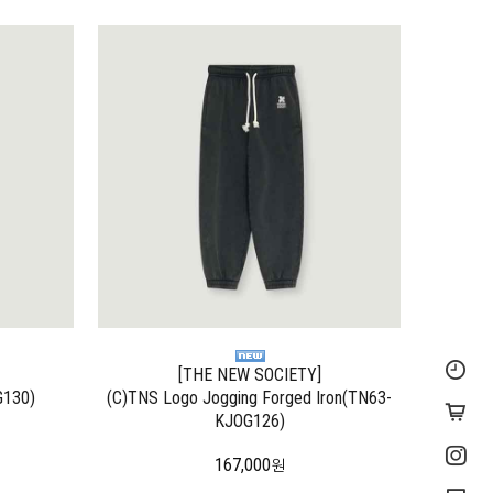
[THE NEW SOCIETY]
G130)
(C)TNS Logo Jogging Forged Iron(TN63-
KJOG126)
167,000
원