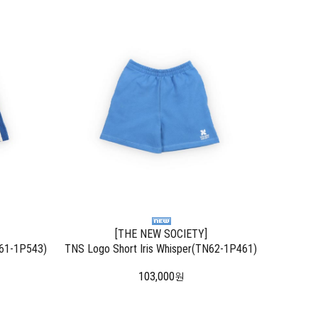
[THE NEW SOCIETY]
N61-1P543)
TNS Logo Short Iris Whisper(TN62-1P461)
103,000
원