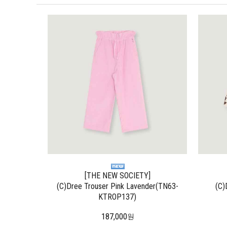
[THE NEW SOCIETY]
(C)Dree Trouser Pink Lavender(TN63-
(C)
KTROP137)
187,000
원