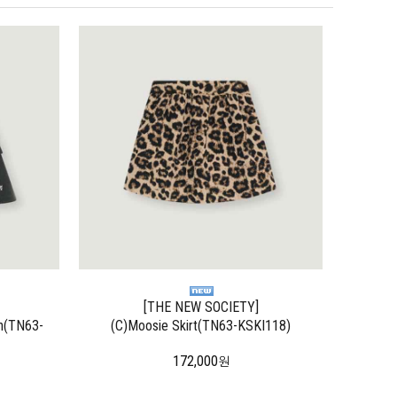
[THE NEW SOCIETY]
on(TN63-
(C)Moosie Skirt(TN63-KSKI118)
172,000
원