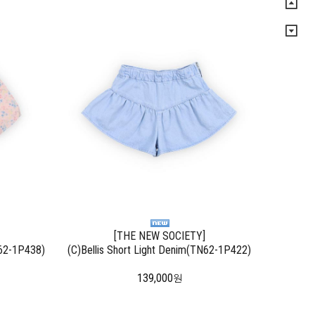
[THE NEW SOCIETY]
N62-1P438)
(C)Bellis Short Light Denim(TN62-1P422)
139,000
원