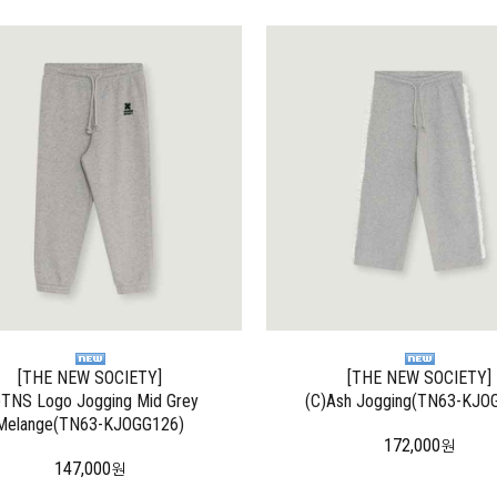
[THE NEW SOCIETY]
[THE NEW SOCIETY]
)TNS Logo Jogging Mid Grey
(C)Ash Jogging(TN63-KJO
Melange(TN63-KJOGG126)
172,000
원
147,000
원