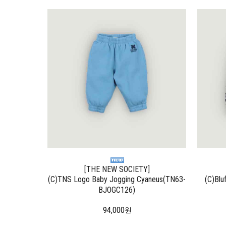
[THE NEW SOCIETY]
(C)TNS Logo Baby Jogging Cyaneus(TN63-
(C)Blu
BJOGC126)
94,000
원