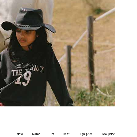
New
Name
Hot
Best
High price
Low price