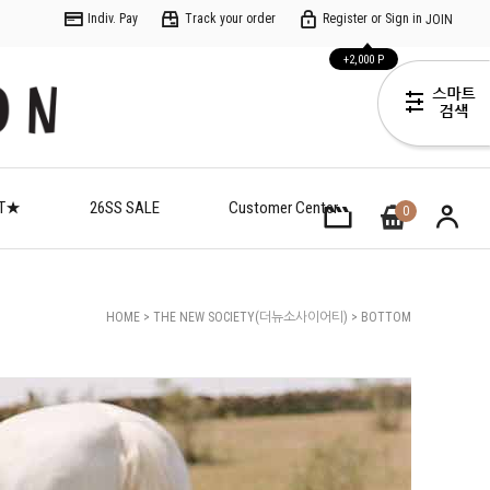
Indiv. Pay
Track your order
Register or Sign in
JOIN
+2,000 P
ET★
26SS SALE
Customer Center
0
HOME
>
THE NEW SOCIETY(더뉴소사이어티)
>
BOTTOM