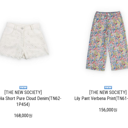
[THE NEW SOCIETY]
[THE NEW SOCIETY]
lia Short Pure Cloud Denim(TN62-
Lily Pant Verbena Print(TN6
1P454)
156,000
원
168,000
원