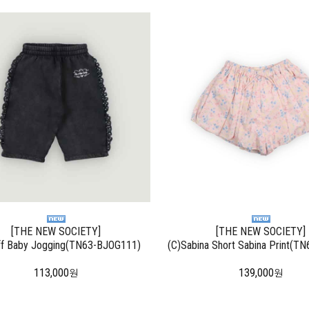
[THE NEW SOCIETY]
[THE NEW SOCIETY]
ff Baby Jogging(TN63-BJOG111)
(C)Sabina Short Sabina Print(T
113,000
139,000
원
원