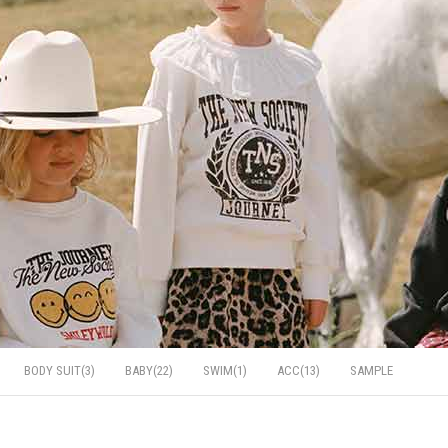
BODY SUIT(3)
BABY(22)
SWIM(1)
ACC(13)
SAMPLE