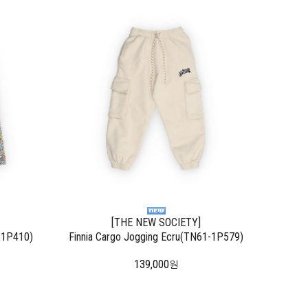
[THE NEW SOCIETY]
1-1P410)
Finnia Cargo Jogging Ecru(TN61-1P579)
139,000
원