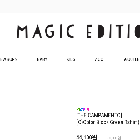
EW BORN
BABY
KIDS
ACC
★OUTL
[THE CAMPAMENTO]
(C)Color Block Green Tshirt
44,100원
63,000원