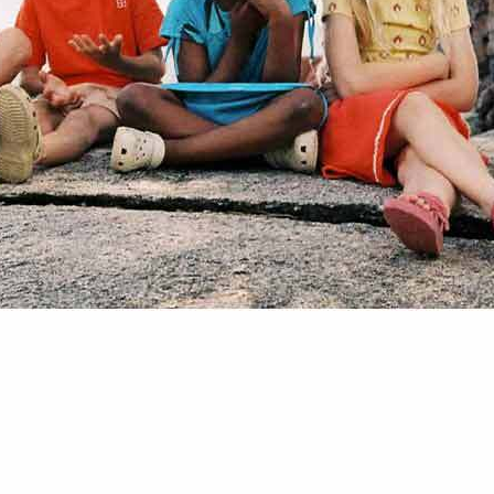
할인내역
최초판매가
63,000원
가격인하/할인
44,100원
할인율
30%