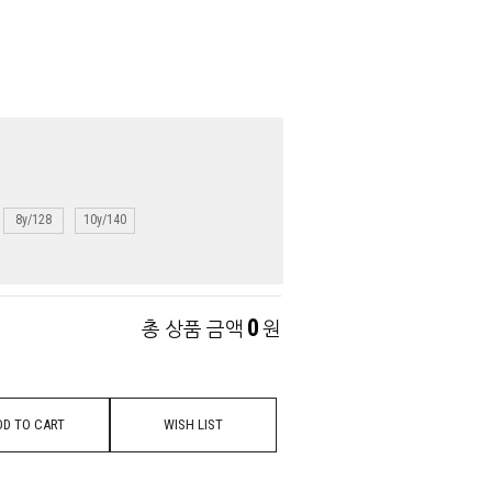
8y/128
10y/140
0
총 상품 금액
원
DD TO CART
WISH LIST