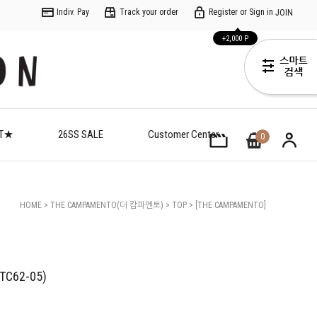
Indiv. Pay
Track your order
Register or Sign in
JOIN
+2,000 P
ET★
26SS SALE
Customer Center
0
HOME
>
THE CAMPAMENTO(더 캄파멘토)
>
TOP
> [THE CAMPAMENTO]
(C)Color Block Green Tshirt(TC62-05)
(TC62-05)