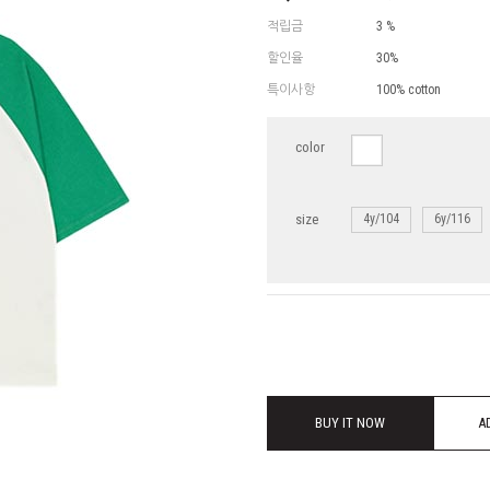
적립금
3 %
할인율
30%
특이사항
100% cotton
color
size
4y/104
6y/116
BUY IT NOW
A