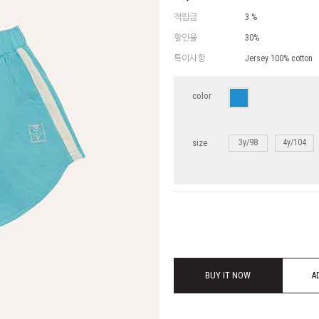
적립금
3 %
할인율
30%
특이사항
Jersey 100% cotton
color
size
3y/98
4y/104
BUY IT NOW
A