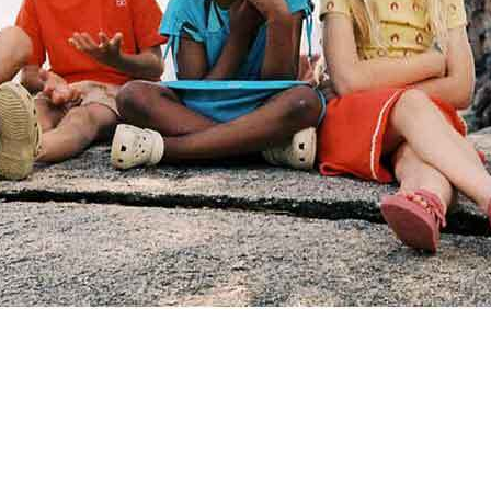
할인내역
최초판매가
82,000원
가격인하/할인
57,400원
할인율
30%