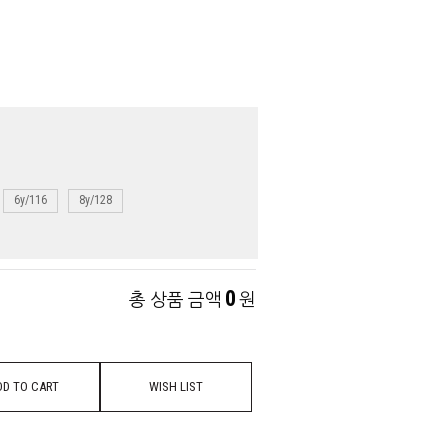
6y/116
8y/128
0
총 상품 금액
원
DD TO CART
WISH LIST