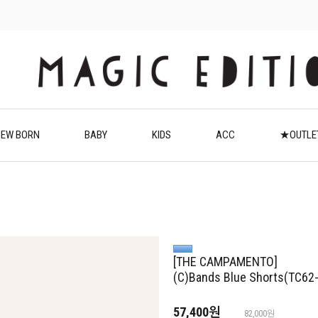
EW BORN
BABY
KIDS
ACC
★OUTL
[THE CAMPAMENTO]
(C)Bands Blue Shorts(TC6
57,400원
82,000원