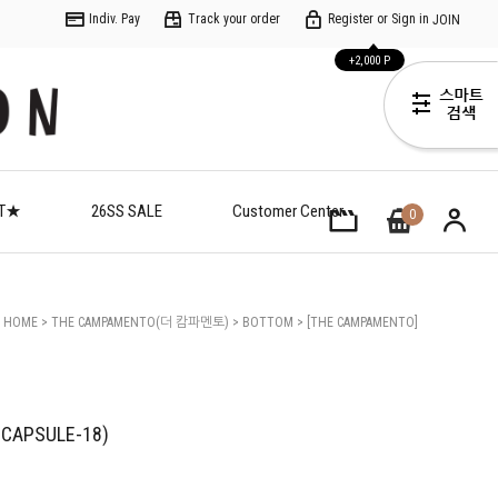
Indiv. Pay
Track your order
Register or Sign in
JOIN
+2,000 P
ET★
26SS SALE
Customer Center
0
HOME
>
THE CAMPAMENTO(더 캄파멘토)
>
BOTTOM
> [THE CAMPAMENTO]
(C)Bands Blue Shorts(TC62-CAPSULE-18)
2-CAPSULE-18)