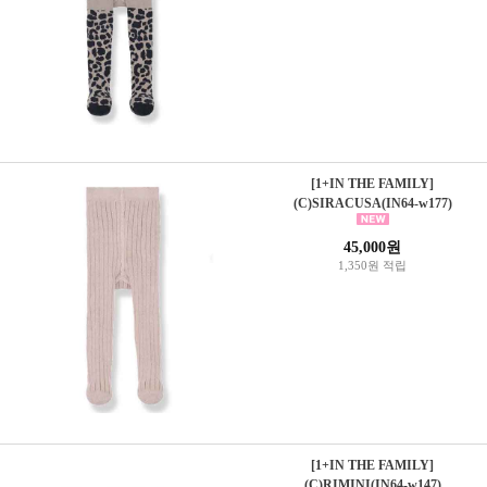
[1+IN THE FAMILY]
(C)SIRACUSA(IN64-w177)
45,000원
1,350원 적립
[1+IN THE FAMILY]
(C)RIMINI(IN64-w147)