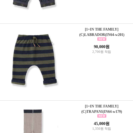
[1+IN THE FAMILY]
(C)LABRADOR(IN64-w201)
90,000원
2,700원 적립
[1+IN THE FAMILY]
(C)TRAPANI(IN64-w179)
45,000원
1,350원 적립