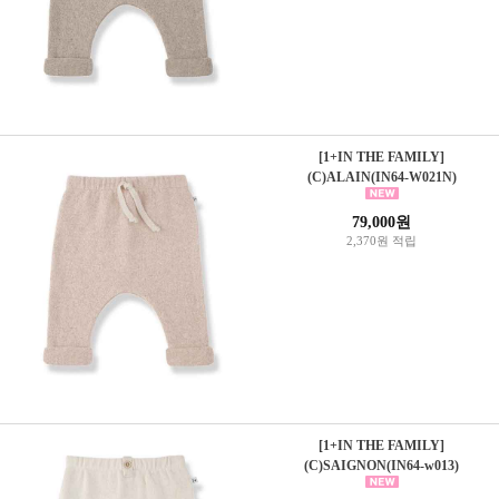
[1+IN THE FAMILY]
(C)ALAIN(IN64-W021N)
79,000원
2,370원 적립
[1+IN THE FAMILY]
(C)SAIGNON(IN64-w013)