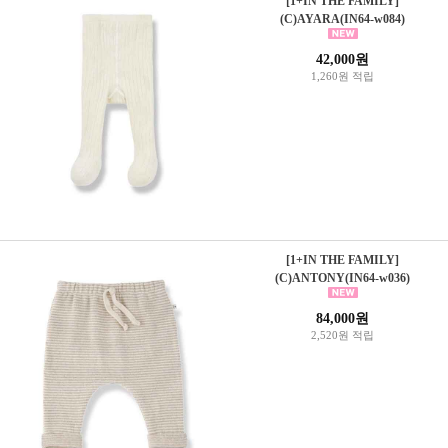
[1+IN THE FAMILY]
(C)AYARA(IN64-w084)
42,000원
1,260원 적립
[1+IN THE FAMILY]
(C)ANTONY(IN64-w036)
84,000원
2,520원 적립