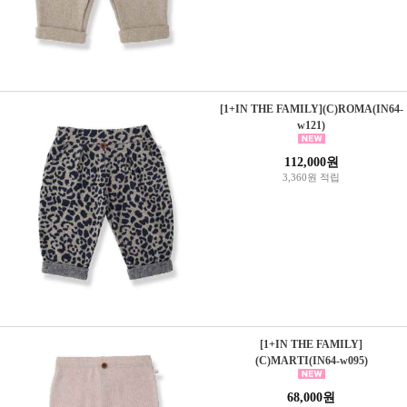
[1+IN THE FAMILY](C)ROMA(IN64-
w121)
112,000원
3,360원 적립
[1+IN THE FAMILY]
(C)MARTI(IN64-w095)
68,000원