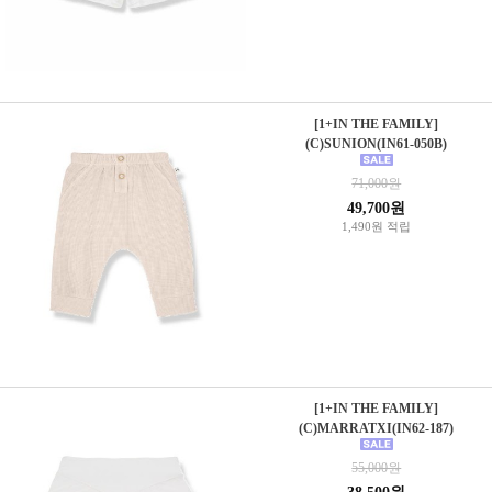
[1+IN THE FAMILY]
(C)SUNION(IN61-050B)
71,000원
49,700원
1,490원 적립
[1+IN THE FAMILY]
(C)MARRATXI(IN62-187)
55,000원