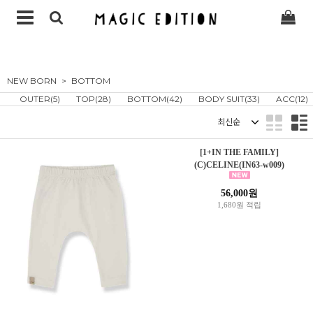
NEW BORN
BOTTOM
OUTER(5)
TOP(28)
BOTTOM(42)
BODY SUIT(33)
ACC(12)
정렬
[1+IN THE FAMILY]
(C)CELINE(IN63-w009)
56,000원
1,680원 적립