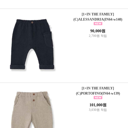
[1+IN THE FAMILY]
(C)ALESSANDRIA(IN64-w140)
90,000원
2,700원 적립
[1+IN THE FAMILY]
(C)PORTOFINO(IN64-w139)
101,000원
3,030원 적립