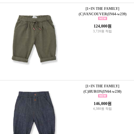
[1+IN THE FAMILY]
(C)VANCOUVER(IN64-w239)
124,000원
3,720원 적립
[1+IN THE FAMILY]
(C)HURON(IN64-w230)
146,000원
4,380원 적립