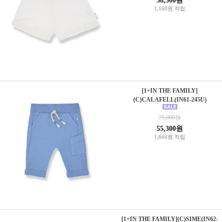
38,500원
1,160원 적립
[1+IN THE FAMILY]
(C)CALAFELL(IN61-245U)
79,000원
55,300원
1,660원 적립
[1+IN THE FAMILY](C)SIME(IN62-