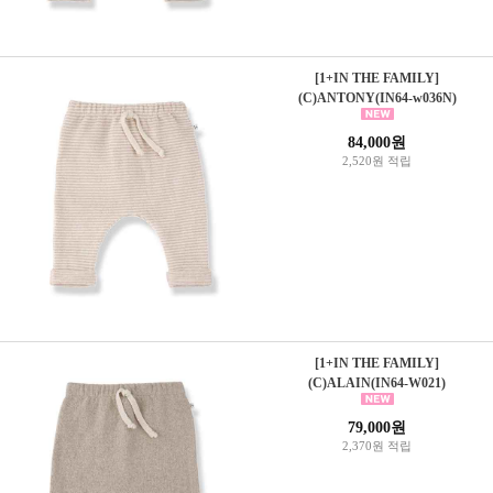
[1+IN THE FAMILY]
(C)ANTONY(IN64-w036N)
84,000원
2,520원 적립
[1+IN THE FAMILY]
(C)ALAIN(IN64-W021)
79,000원
2,370원 적립