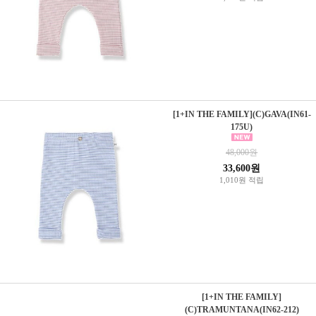
[1+IN THE FAMILY](C)GAVA(IN61-
175U)
48,000원
33,600원
1,010원 적립
[1+IN THE FAMILY]
(C)TRAMUNTANA(IN62-212)