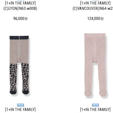
[1+IN THE FAMILY]
[1+IN THE FAMILY]
(C)LYON(IN63-w008)
(C)VANCOUVER(IN64-w2
96,000
124,000
원
원
[1+IN THE FAMILY]
[1+IN THE FAMILY]