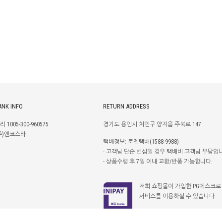
ANK INFO
RETURN ADDRESS
리 1005-300-960575
경기도 용인시 처인구 양지읍 주북로 147
주)엔코스타
택배정보: 로젠택배(1588-9988)
- 고객님 단순 변심일 경우 택배비 고객님 부담입
- 상품수령 후 7일 이내 교환/반품 가능합니다.
저희 쇼핑몰이 가입한 PG에스크로
서비스를 이용하실 수 있습니다.