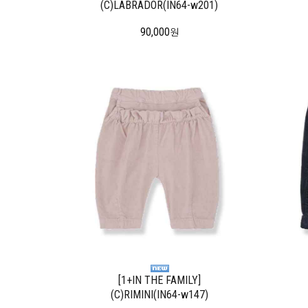
(C)LABRADOR(IN64-w201)
90,000
원
[1+IN THE FAMILY]
(C)RIMINI(IN64-w147)