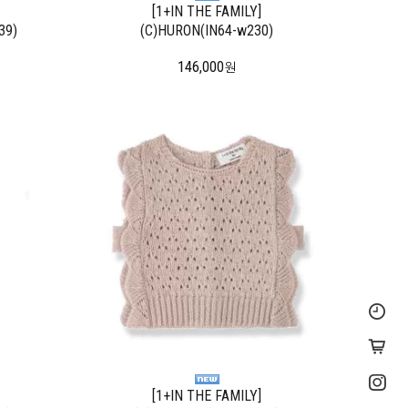
[1+IN THE FAMILY]
39)
(C)HURON(IN64-w230)
146,000
원
[1+IN THE FAMILY]