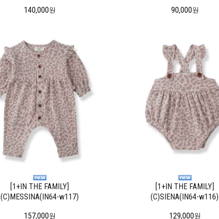
140,000
90,000
원
원
[1+IN THE FAMILY]
[1+IN THE FAMILY]
(C)MESSINA(IN64-w117)
(C)SIENA(IN64-w116)
157,000
129,000
원
원