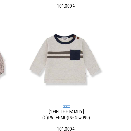
101,000
원
[1+IN THE FAMILY]
(C)PALERMO(IN64-w099)
101,000
원