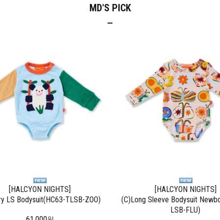
MD'S PICK
[HALCYON NIGHTS]
[HALCYON NIGHTS]
ry LS Bodysuit(HC63-TLSB-ZOO)
(C)Long Sleeve Bodysuit Newb
LSB-FLU)
61,000
원