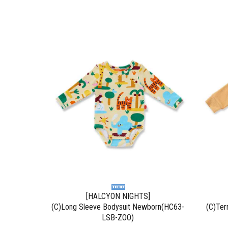
[HALCYON NIGHTS]
(C)Long Sleeve Bodysuit Newborn(HC63-
(C)Ter
LSB-ZOO)