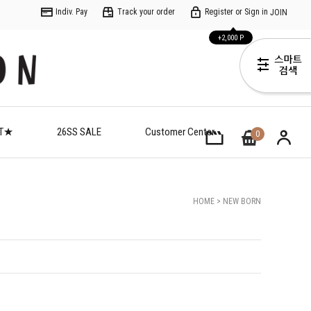
Indiv. Pay
Track your order
Register or Sign in
JOIN
+2,000 P
ET★
26SS SALE
Customer Center
0
HOME
>
NEW BORN