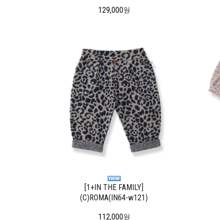
129,000
원
[1+IN THE FAMILY]
(C)ROMA(IN64-w121)
112,000
원