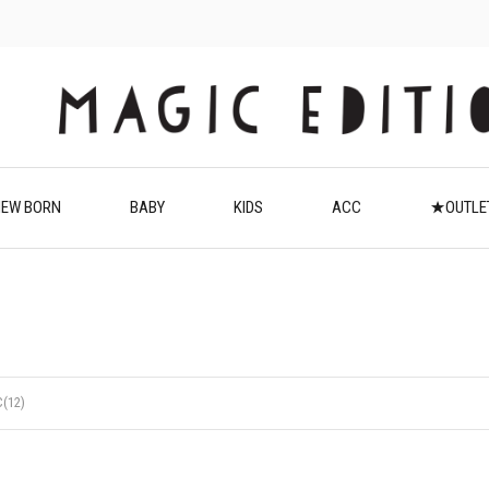
EW BORN
BABY
KIDS
ACC
★OUTL
(12)