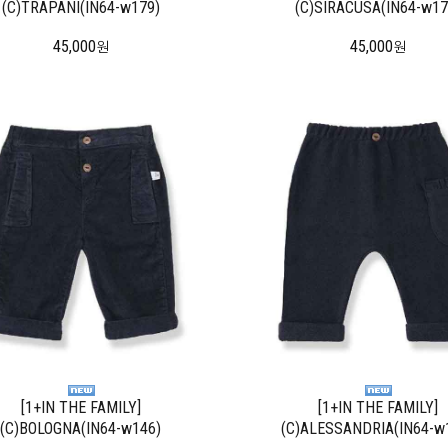
(C)TRAPANI(IN64-w179)
(C)SIRACUSA(IN64-w17
45,000
45,000
원
원
[1+IN THE FAMILY]
[1+IN THE FAMILY]
(C)BOLOGNA(IN64-w146)
(C)ALESSANDRIA(IN64-w