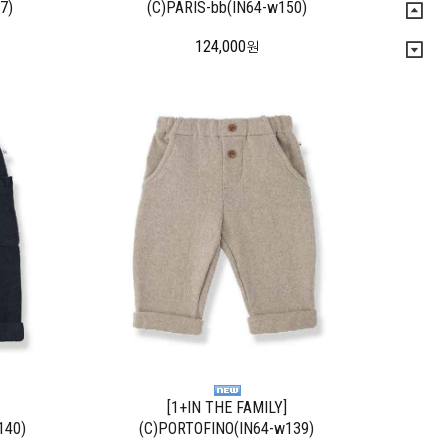
7)
(C)PARIS-bb(IN64-w150)
124,000
원
[1+IN THE FAMILY]
140)
(C)PORTOFINO(IN64-w139)