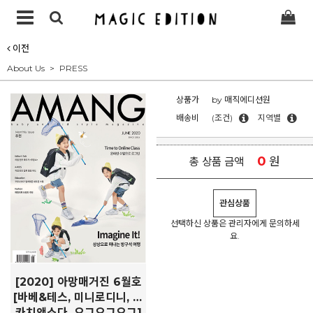
이전
About Us
PRESS
상품가
by 매직에디션원
배송비
(조건)
지역별
0
원
총 상품 금액
관심상품
선택하신 상품은 관리자에게 문의하세
요.
[2020] 아망매거진 6월호
[바베&테스, 미니로디니, 스
카치앤소다, 오그오그오그]