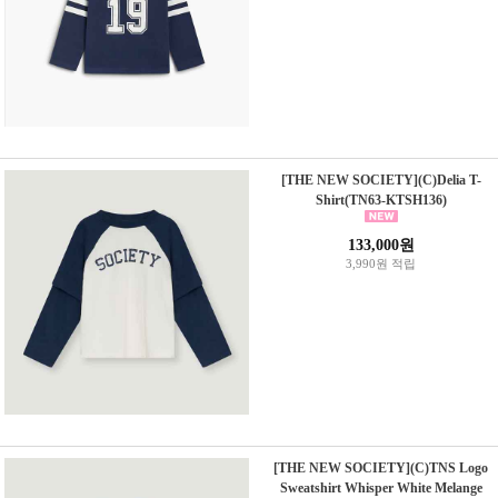
[THE NEW SOCIETY](C)Delia T-
Shirt(TN63-KTSH136)
133,000원
3,990원 적립
[THE NEW SOCIETY](C)TNS Logo
Sweatshirt Whisper White Melange