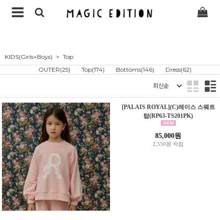
KIDS(Girls+Boys)
Top
OUTER(25)
Top(174)
Bottoms(146)
Dress(62)
정렬
[PALAIS ROYAL](C)레이스 스웨트
탑(RP63-TS201PK)
85,000원
2,550원 적립