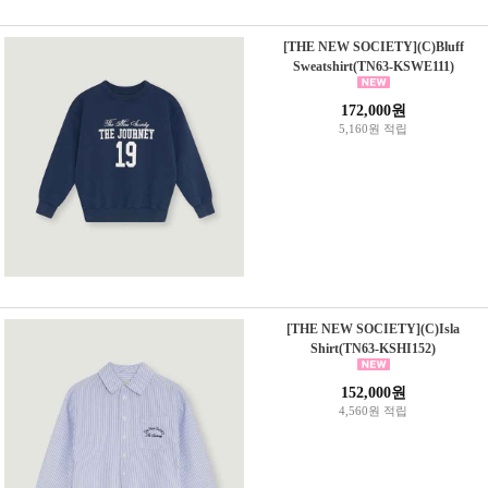
[THE NEW SOCIETY](C)Bluff
Sweatshirt(TN63-KSWE111)
172,000원
5,160원 적립
[THE NEW SOCIETY](C)Isla
Shirt(TN63-KSHI152)
152,000원
4,560원 적립