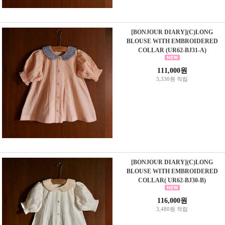
[BONJOUR DIARY](C)LONG
BLOUSE WITH EMBROIDERED
COLLAR (UR62-BJ31-A)
111,000원
3,330원 적립
[BONJOUR DIARY](C)LONG
BLOUSE WITH EMBROIDERED
COLLAR( UR62-BJ30-B)
116,000원
3,480원 적립