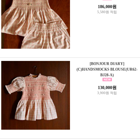
186,000원
5,580원 적립
[BONJOUR DIARY]
(C)HANDSMOCKS BLOUSE(UR62-
BJ28-A)
130,000원
3,900원 적립