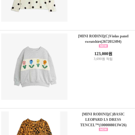
[MINI RODINI](C)Violas panel
sweatshirt(2672012494)
123,000원
3,690원 적립
[MINI RODINI](C)BASIC
LEOPARD LS DRESS
TENCEL™(1000008013W26)