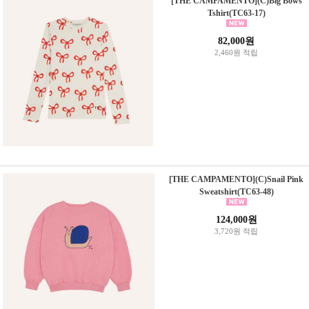
[THE CAMPAMENTO](C)Big Bows
Tshirt(TC63-17)
82,000원
2,460원 적립
[THE CAMPAMENTO](C)Snail Pink
Sweatshirt(TC63-48)
124,000원
3,720원 적립