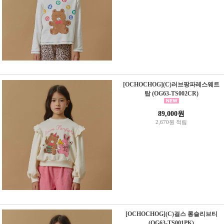
[OCHOCHOG](C)러브팡파레스웨트
탑 (OG63-TS002CR)
89,000원
2,670원 적립
[OCHOCHOG](C)걸스 롱슬리브티
(OG63-TS001PK)