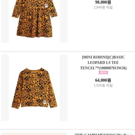
98,000원
2,940원 적립
[MINI RODINI](C)BASIC
LEOPARD LS TEE
TENCEL™(1000007913W26)
64,000원
1,920원 적립