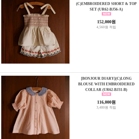
(C)EMBROIDERED SHORT & TOP
SET (UR62-BJ56-A)
152,000원
4,560원 적립
[BONJOUR DIARY](C)LONG
BLOUSE WITH EMBROIDERED
COLLAR (UR62-BJ31-B)
116,000원
3,480원 적립