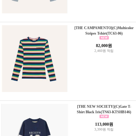
[THE CAMPAMENTO](C)Multicolor
Stripes Tshirt(TC63-06)
82,000원
2,460원 적립
[THE NEW SOCIETY](C)Gate T-
Shirt Black Iris(TN63-KTSHB146)
113,000원
3,390원 적립