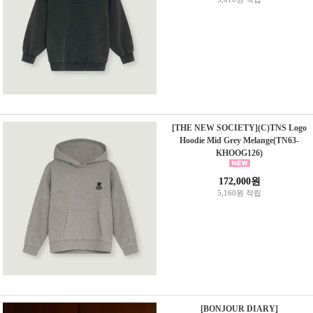
[THE NEW SOCIETY](C)TNS Logo
Hoodie Mid Grey Melange(TN63-
KHOOG126)
172,000원
5,160원 적립
[BONJOUR DIARY]