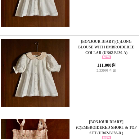
[BONJOUR DIARY](C)LONG
BLOUSE WITH EMBROIDERED
COLLAR (UR62-BJ30-A)
111,000원
3,330원 적립
[BONJOUR DIARY]
(C)EMBROIDERED SHORT & TOP
SET (UR62-BJ58-B )