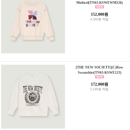
Multicol(TN63-KSWEWM126)
152,000원
4,560원 적립
[THE NEW SOCIETY](C)Row
Sweatshirt(TN63-KSWE123)
172,000원
5,160원 적립