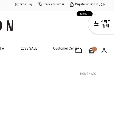
Indiv. Pay
Track your order
Register or Sign in
JOIN
+2,000 P
ET★
26SS SALE
Customer Center
0
HOME
>
ACC