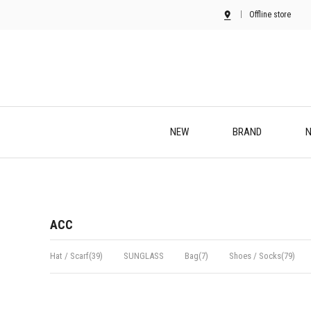
Offline store
NEW
BRAND
N
ACC
Hat / Scarf(39)
SUNGLASS
Bag(7)
Shoes / Socks(79)