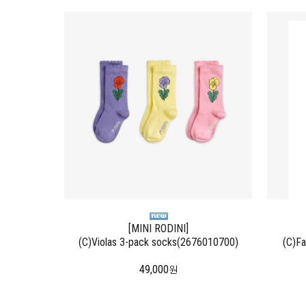
[MINI RODINI]
(C)Violas 3-pack socks(2676010700)
(C)Fa
49,000
원