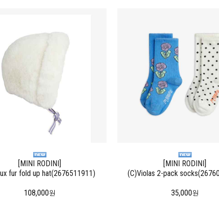
[MINI RODINI]
[MINI RODINI]
ux fur fold up hat(2676511911)
(C)Violas 2-pack socks(2676
108,000
35,000
원
원