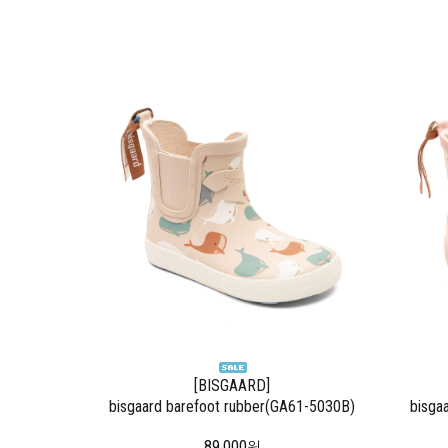
[BISGAARD]
bisgaard barefoot rubber(GA61-5030B)
bisga
89,000
원