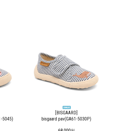
[BISGAARD]
1-5045)
bisgaard pav(GA61-5030P)
68,000
원