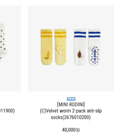
[MINI RODINI]
011900)
(C)Velvet worm 2-pack anti-slip
socks(2676010200)
40,000
원