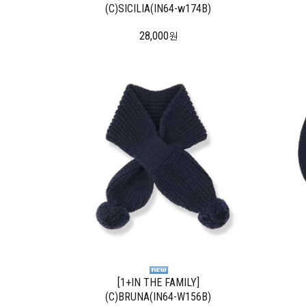
(C)SICILIA(IN64-w174B)
28,000
원
[1+IN THE FAMILY]
(C)BRUNA(IN64-W156B)