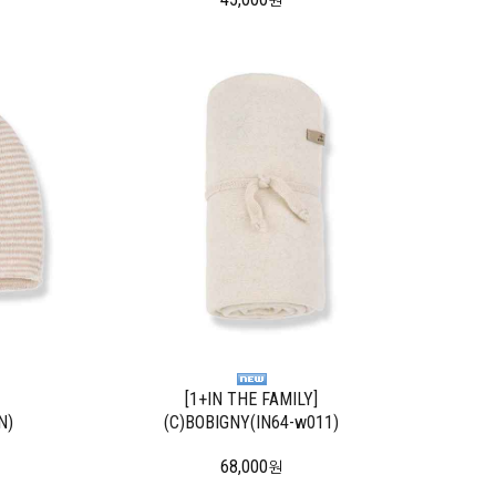
원
[1+IN THE FAMILY]
N)
(C)BOBIGNY(IN64-w011)
68,000
원