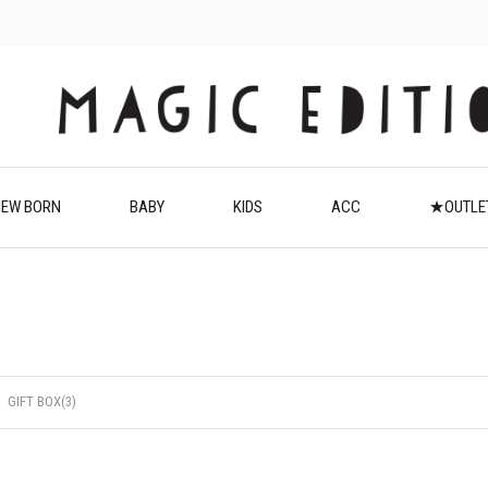
EW BORN
BABY
KIDS
ACC
★OUTL
GIFT BOX(3)