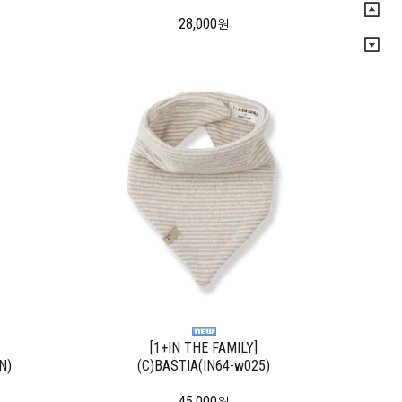
28,000
원
[1+IN THE FAMILY]
N)
(C)BASTIA(IN64-w025)
45,000