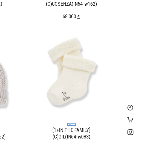
)
(C)COSENZA(IN64-w162)
68,000
원
[1+IN THE FAMILY]
52)
(C)GIL(IN64-w083)