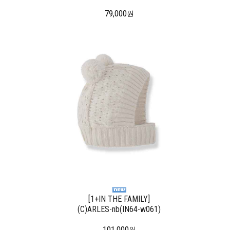
79,000
원
[1+IN THE FAMILY]
(C)ARLES-nb(IN64-w061)
101,000