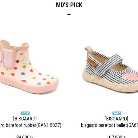
MD'S PICK
[BISGAARD]
[BISGAARD]
ard barefoot rubber(GA61-5027)
bisgaard barefoot ballet(GA6
89,000
107,000
원
원