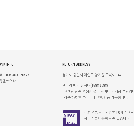
ANK INFO
RETURN ADDRESS
리 1005-300-960575
경기도 용인시 처인구 양지읍 주북로 147
주)엔코스타
택배정보: 로젠택배(1588-9988)
- 고객님 단순 변심일 경우 택배비 고객님 부담입
- 상품수령 후 7일 이내 교환/반품 가능합니다.
저희 쇼핑몰이 가입한 PG에스크로
서비스를 이용하실 수 있습니다.