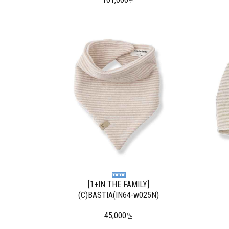
원
[1+IN THE FAMILY]
(C)BASTIA(IN64-w025N)
45,000
원