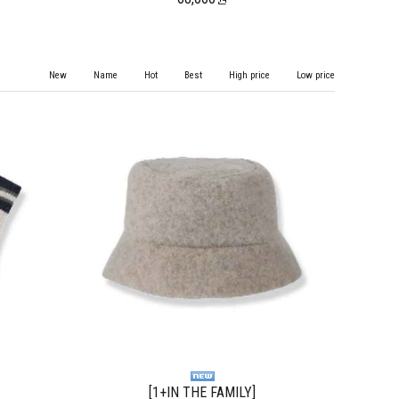
New
Name
Hot
Best
High price
Low price
[1+IN THE FAMILY]