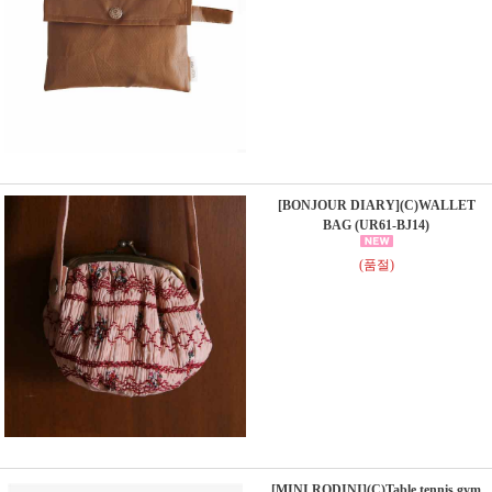
[BONJOUR DIARY](C)WALLET
BAG (UR61-BJ14)
(품절)
[MINI RODINI](C)Table tennis gym