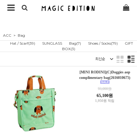
ACC
Bag
Hat / Scarf(39)
SUNGLASS
Bag(7)
Shoes / Socks(79)
GIFT
BOX(3)
정렬
[MINI RODINI](C)Doggies aop
complimentary bag(2616010675)
93,000원
65,100원
1,950원 적립