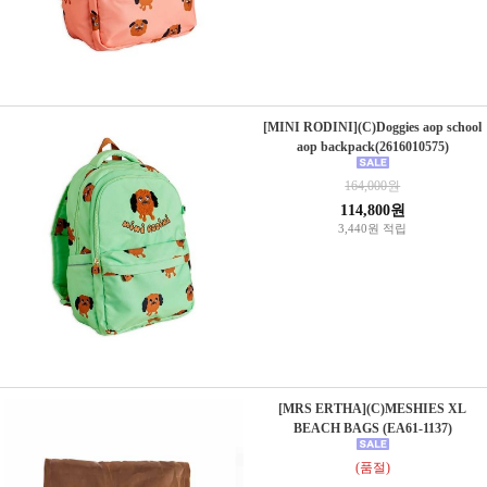
[MINI RODINI](C)Doggies aop school
aop backpack(2616010575)
164,000원
114,800원
3,440원 적립
[MRS ERTHA](C)MESHIES XL
BEACH BAGS (EA61-1137)
(품절)